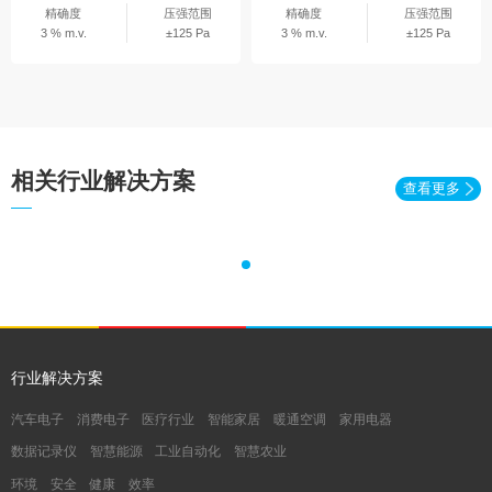
精确度
压强范围
精确度
压强范围
3 % m.v.
±125 Pa
3 % m.v.
±125 Pa
相关行业解决方案
查看更多
行业解决方案
汽车电子
消费电子
医疗行业
智能家居
暖通空调
家用电器
数据记录仪
智慧能源
工业自动化
智慧农业
环境
安全
健康
效率