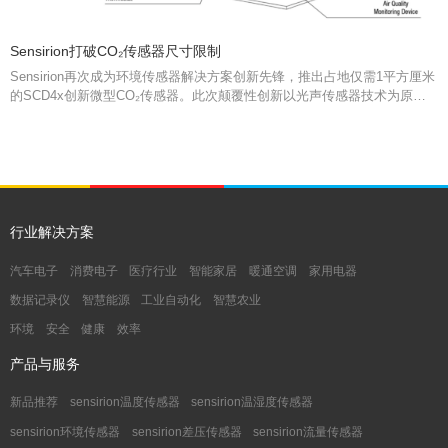
Sensirion打破CO₂传感器尺寸限制
Sensirion再次成为环境传感器解决方案创新先锋，推出占地仅需1平方厘米
的SCD4x创新微型CO₂传感器。此次颠覆性创新以光声传感器技术为原
理，尺寸降至最小的同时保证性能最优化，为更多集成和应用开辟新的空
间。SCD4x具有无与伦比的高性价比，尤其适合批量生产和成本敏感应
用。
行业解决方案
汽车电子
消费电子
医疗行业
智能家居
暖通空调
家用电器
数据记录仪
智慧能源
工业自动化
智慧农业
环境
安全
健康
效率
产品与服务
新品推荐
sensirion温度传感器
sensirion温湿度传感器
sensirion环境传感器
sensirion差压传感器
sensirion流量传感器