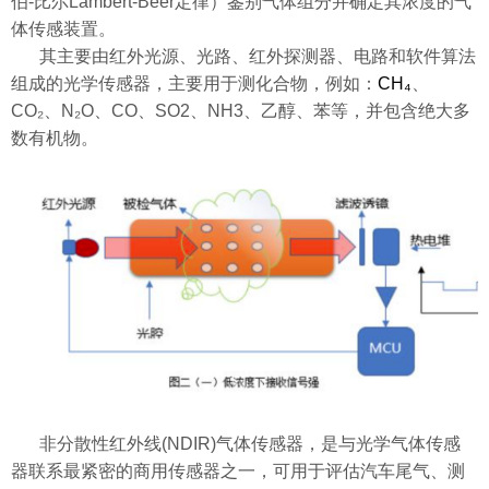
伯-比尔Lambert-Beer定律）鉴别气体组分并确定其浓度的气
体传感装置。
其主要由红外光源、光路、红外探测器、电路和软件算法
组成的光学传感器，主要用于测化合物，例如：
CH₄
、
CO₂
、N
₂
O、CO、SO2、NH3、
乙醇
、苯等，并包含绝大多
数有机物。
非分散性
红外
线(NDIR)气体
传感器
，是与
光学
气体传感
器联系最紧密的商用传感器之一，可用于评估汽车尾气、测