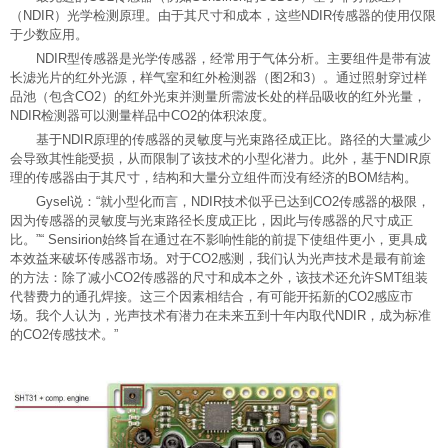
（NDIR）光学检测原理。由于其尺寸和成本，这些NDIR传感器的使用仅限
于少数应用。
NDIR型传感器是光学传感器，经常用于气体分析。主要组件是带有波
长滤光片的红外光源，样气室和红外检测器（图2和3）。通过照射穿过样
品池（包含CO2）的红外光束并测量所需波长处的样品吸收的红外光量，
NDIR检测器可以测量样品中CO2的体积浓度。
基于NDIR原理的传感器的灵敏度与光束路径成正比。路径的大量减少
会导致其性能受损，从而限制了该技术的小型化潜力。此外，基于NDIR原
理的传感器由于其尺寸，结构和大量分立组件而没有经济的BOM结构。
Gysel说：“就小型化而言，NDIR技术似乎已达到CO2传感器的极限，
因为传感器的灵敏度与光束路径长度成正比，因此与传感器的尺寸成正
比。”“ Sensirion始终旨在通过在不影响性能的前提下使组件更小，更具成
本效益来破坏传感器市场。对于CO2感测，我们认为光声技术是最有前途
的方法：除了减小CO2传感器的尺寸和成本之外，该技术还允许SMT组装
代替费力的通孔焊接。这三个因素相结合，有可能开拓新的CO2感应市
场。我个人认为，光声技术有潜力在未来五到十年内取代NDIR，成为标准
的CO2传感技术。”