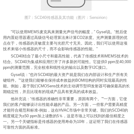
图7：SCD40传感器及其功能（图片：Sensirion）
“可以使用MEMS麦克风来测量光声信号的幅度，” Gysel说。“然后使
用内置处理器通过高级信号处理算法来计算CO2浓度。光声测量原理的优
点在于，传感器的灵敏度主要与光腔尺寸无关。因此，我们可以使用这项
技术来缩小传感器的尺寸，而不会影响传感器的性能。”
SCD40结合了最小尺寸和最高性能，代表了传感技术和MEMS技术的
结合。SCD40为集成和应用打开了许多新的可能性。它提供0 ppm至40,000
ppm的测量范围，完全校准和线性化的输出以及数字I2C接口。
Gysel说：“也许SCD40的最大资产就是我们在内部设计和生产所有关
键组件。”“这使我们能够在保持成本效益的BOM结构的同时实现最高的性
能。例如，基于我们CMOSens技术的主动调节型IR发射器可确保最高的长
期稳定性，并且比现有的现成产品具有更高的成本效益。
他补充说：“传感器的准确性非常重要，原因有两个。”“一方面，它使
我们的客户能够设计出性能卓越的产品。另一方面，一些客户需要高精度
才能符合规范和标准-例
如，这在HVAC市场中非常关键。我们的SCD40的
精度规定为±50 ppm加上读数的5％，这是市场上可以找到的最佳精度之
一。另一个关键指标是传感器的使用寿命为10年，这证明了我们在传感器
可靠性方面的高标准。