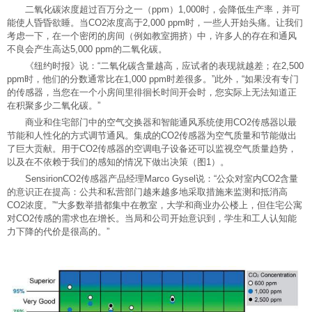
二氧化碳浓度超过百万分之一（ppm）1,000时，会降低生产率，并可
能使人昏昏欲睡。当CO2浓度高于2,000 ppm时，一些人开始头痛。让我们
考虑一下，在一个密闭的房间（例如教室拥挤）中，许多人的存在和通风
不良会产生高达5,000 ppm的二氧化碳。
《纽约时报》说：“二氧化碳含量越高，应试者的表现就越差；在2,500
ppm时，他们的分数通常比在1,000 ppm时差很多。”此外，“如果没有专门
的传感器，当您在一个小房间里徘徊长时间开会时，您实际上无法知道正
在积聚多少二氧化碳。”
商业和住宅部门中的空气交换器和智能通风系统使用CO2传感器以最
节能和人性化的方式调节通风。集成的CO2传感器为空气质量和节能做出
了巨大贡献。用于CO2传感器的空调电子设备还可以监视空气质量趋势，
以及在不依赖于我们的感知的情况下做出决策（图1）。
SensirionCO2传感器产品经理Marco Gysel说：“公众对室内CO2含量
的意识正在提高：公共和私营部门越来越多地采取措施来监测和抵消高
CO2浓度。”“大多数举措都集中在教室，大学和商业办公楼上，但住宅公寓
对CO2传感的需求也在增长。当局和公司开始意识到，学生和工人认知能
力下降的代价是很高的。”